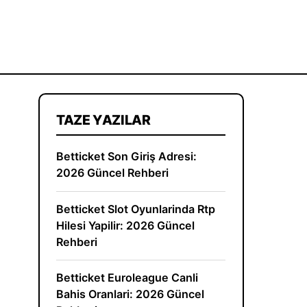
TAZE YAZILAR
Betticket Son Giriş Adresi:
2026 Güncel Rehberi
Betticket Slot Oyunlarinda Rtp
Hilesi Yapilir: 2026 Güncel
Rehberi
Betticket Euroleague Canli
Bahis Oranlari: 2026 Güncel