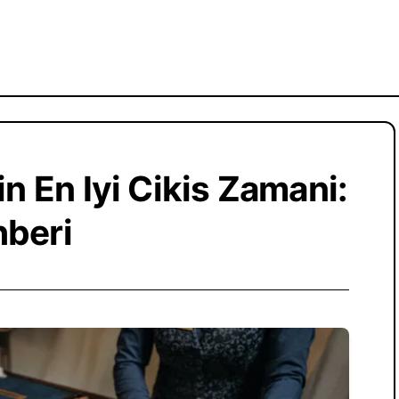
n En Iyi Cikis Zamani:
beri