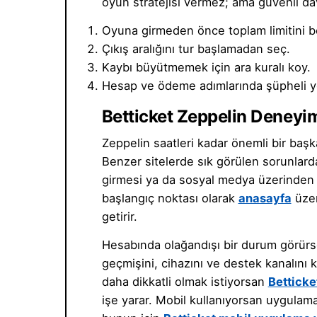
oyun stratejisi vermez; ama güvenli d
Oyuna girmeden önce toplam limitini be
Çıkış aralığını tur başlamadan seç.
Kaybı büyütmemek için ara kuralı koy.
Hesap ve ödeme adımlarında şüpheli yö
Betticket Zeppelin Deneyi
Zeppelin saatleri kadar önemli bir baş
Benzer sitelerde sık görülen sorunlardan
girmesi ya da sosyal medya üzerinden ge
başlangıç noktası olarak
anasayfa
üzer
getirir.
Hesabında olağandışı bir durum görür
geçmişini, cihazını ve destek kanalını 
daha dikkatli olmak istiyorsan
Betticket
işe yarar. Mobil kullanıyorsan uygulam