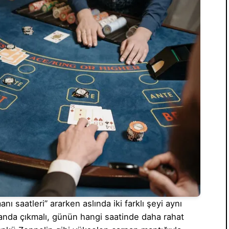
anı saatleri” ararken aslında iki farklı şeyi aynı
nda çıkmalı, günün hangi saatinde daha rahat