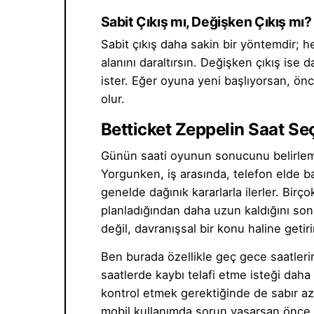
Sabit Çıkış mı, Değişken Çıkış mı?
Sabit çıkış daha sakin bir yöntemdir; h
alanını daraltırsın. Değişken çıkış ise
ister. Eğer oyuna yeni başlıyorsan, önce
olur.
Betticket Zeppelin Saat S
Günün saati oyunun sonucunu belirlemes
Yorgunken, iş arasında, telefon elde b
genelde dağınık kararlarla ilerler. Birço
planladığından daha uzun kaldığını son
değil, davranışsal bir konu haline getiri
Ben burada özellikle geç gece saatleri
saatlerde kaybı telafi etme isteği dah
kontrol etmek gerektiğinde de sabır aza
mobil kullanımda sorun yaşarsan önce ba