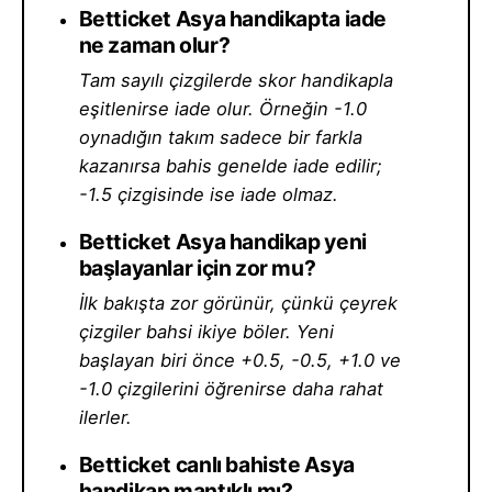
Betticket Asya handikapta iade
ne zaman olur?
Tam sayılı çizgilerde skor handikapla
eşitlenirse iade olur. Örneğin -1.0
oynadığın takım sadece bir farkla
kazanırsa bahis genelde iade edilir;
-1.5 çizgisinde ise iade olmaz.
Betticket Asya handikap yeni
başlayanlar için zor mu?
İlk bakışta zor görünür, çünkü çeyrek
çizgiler bahsi ikiye böler. Yeni
başlayan biri önce +0.5, -0.5, +1.0 ve
-1.0 çizgilerini öğrenirse daha rahat
ilerler.
Betticket canlı bahiste Asya
handikap mantıklı mı?