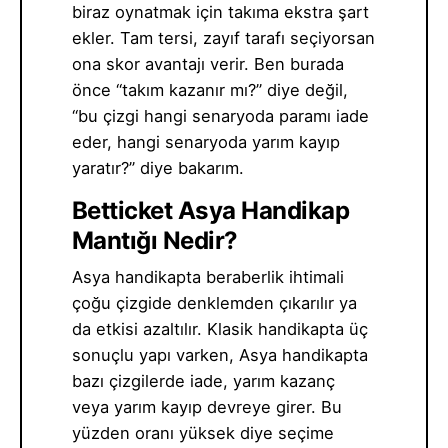
biraz oynatmak için takıma ekstra şart
ekler. Tam tersi, zayıf tarafı seçiyorsan
ona skor avantajı verir. Ben burada
önce “takım kazanır mı?” diye değil,
“bu çizgi hangi senaryoda paramı iade
eder, hangi senaryoda yarım kayıp
yaratır?” diye bakarım.
Betticket Asya Handikap
Mantığı Nedir?
Asya handikapta beraberlik ihtimali
çoğu çizgide denklemden çıkarılır ya
da etkisi azaltılır. Klasik handikapta üç
sonuçlu yapı varken, Asya handikapta
bazı çizgilerde iade, yarım kazanç
veya yarım kayıp devreye girer. Bu
yüzden oranı yüksek diye seçime