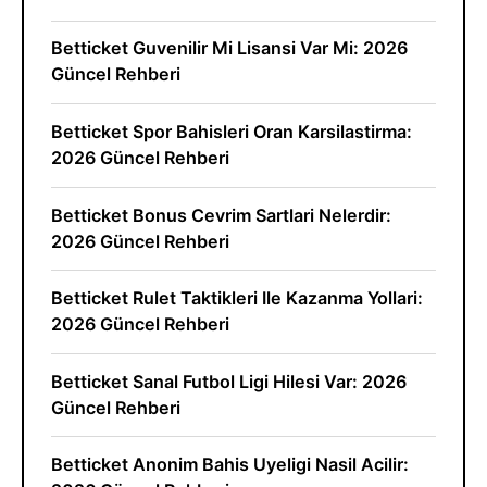
Betticket Guvenilir Mi Lisansi Var Mi: 2026
Güncel Rehberi
Betticket Spor Bahisleri Oran Karsilastirma:
2026 Güncel Rehberi
Betticket Bonus Cevrim Sartlari Nelerdir:
2026 Güncel Rehberi
Betticket Rulet Taktikleri Ile Kazanma Yollari:
2026 Güncel Rehberi
Betticket Sanal Futbol Ligi Hilesi Var: 2026
Güncel Rehberi
Betticket Anonim Bahis Uyeligi Nasil Acilir: