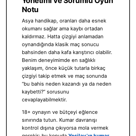
Yönetimi ve Sorumlu Oyun
Notu
Asya handikap, oranları daha esnek
okumanı sağlar ama kaybı ortadan
kaldırmaz. Hatta çizgiyi anlamadan
oynandığında klasik maç sonucu
bahsinden daha kafa karıştırıcı olabilir.
Benim deneyimimde en sağlıklı
yaklaşım, önce küçük tutarla birkaç
çizgiyi takip etmek ve maç sonunda
“bu bahis neden kazandı ya da neden
kaybetti?” sorusunu
cevaplayabilmektir.
18+ oynayın ve bütçeyi eğlence
sınırında tutun. Kumar davranışı
kontrol dışına çıkıyorsa mola vermek
gerekir; bu konuda
Yeşilay’ın kumar