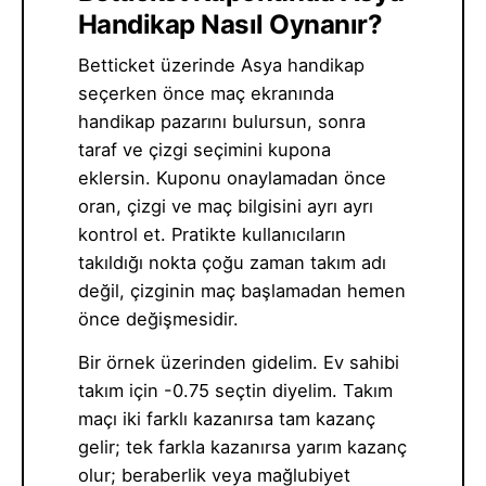
Handikap Nasıl Oynanır?
Betticket üzerinde Asya handikap
seçerken önce maç ekranında
handikap pazarını bulursun, sonra
taraf ve çizgi seçimini kupona
eklersin. Kuponu onaylamadan önce
oran, çizgi ve maç bilgisini ayrı ayrı
kontrol et. Pratikte kullanıcıların
takıldığı nokta çoğu zaman takım adı
değil, çizginin maç başlamadan hemen
önce değişmesidir.
Bir örnek üzerinden gidelim. Ev sahibi
takım için -0.75 seçtin diyelim. Takım
maçı iki farklı kazanırsa tam kazanç
gelir; tek farkla kazanırsa yarım kazanç
olur; beraberlik veya mağlubiyet