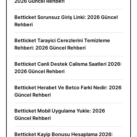
2026 Güncel Rehberi
Betticket Sorunsuz Giriş Linki: 2026 Güncel
Rehberi
Betticket Tarayici Cerezlerini Temizleme
Rehberi: 2026 Güncel Rehberi
Betticket Canli Destek Calisma Saatleri 2026:
2026 Güncel Rehberi
Betticket Herabet Ve Betco Farki Nedir: 2026
Güncel Rehberi
Betticket Mobil Uygulama Yukle: 2026
Güncel Rehberi
Betticket Kayip Bonusu Hesaplama 2026: