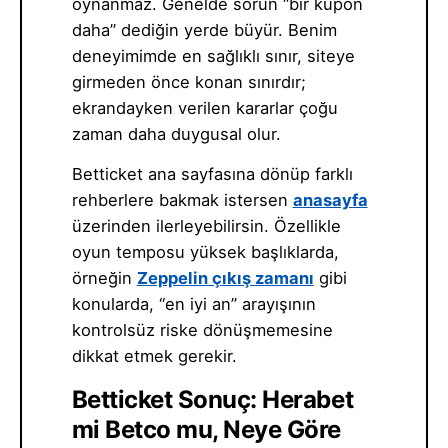
oynanmaz. Genelde sorun “bir kupon
daha” dediğin yerde büyür. Benim
deneyimimde en sağlıklı sınır, siteye
girmeden önce konan sınırdır;
ekrandayken verilen kararlar çoğu
zaman daha duygusal olur.
Betticket ana sayfasına dönüp farklı
rehberlere bakmak istersen
anasayfa
üzerinden ilerleyebilirsin. Özellikle
oyun temposu yüksek başlıklarda,
örneğin
Zeppelin çıkış zamanı
gibi
konularda, “en iyi an” arayışının
kontrolsüz riske dönüşmemesine
dikkat etmek gerekir.
Betticket Sonuç: Herabet
mi Betco mu, Neye Göre