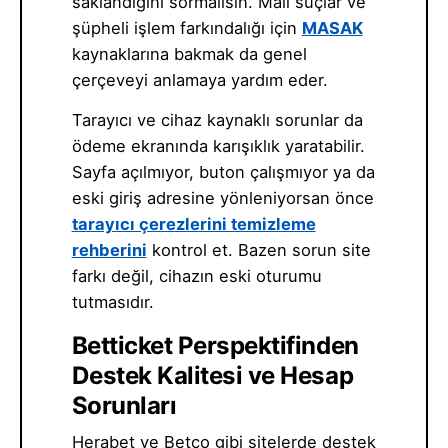
saklandığını sormalısın. Mali suçlar ve
şüpheli işlem farkındalığı için
MASAK
kaynaklarına bakmak da genel
çerçeveyi anlamaya yardım eder.
Tarayıcı ve cihaz kaynaklı sorunlar da
ödeme ekranında karışıklık yaratabilir.
Sayfa açılmıyor, buton çalışmıyor ya da
eski giriş adresine yönleniyorsan önce
tarayıcı çerezlerini temizleme
rehberini
kontrol et. Bazen sorun site
farkı değil, cihazın eski oturumu
tutmasıdır.
Betticket Perspektifinden
Destek Kalitesi ve Hesap
Sorunları
Herabet ve Betco gibi sitelerde destek