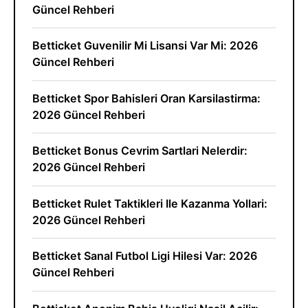
Güncel Rehberi
Betticket Guvenilir Mi Lisansi Var Mi: 2026
Güncel Rehberi
Betticket Spor Bahisleri Oran Karsilastirma:
2026 Güncel Rehberi
Betticket Bonus Cevrim Sartlari Nelerdir:
2026 Güncel Rehberi
Betticket Rulet Taktikleri Ile Kazanma Yollari:
2026 Güncel Rehberi
Betticket Sanal Futbol Ligi Hilesi Var: 2026
Güncel Rehberi