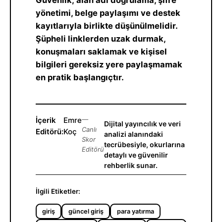
yönetimi, belge paylaşımı ve destek
kayıtlarıyla birlikte düşünülmelidir.
Şüpheli linklerden uzak durmak,
konuşmaları saklamak ve kişisel
bilgileri gereksiz yere paylaşmamak
en pratik başlangıçtır.
İçerik
Emre
—
Dijital yayıncılık ve veri
Canlı
Editörü:
Koç
analizi alanındaki
Skor
tecrübesiyle, okurlarına
Editörü
detaylı ve güvenilir
rehberlik sunar.
İlgili Etiketler:
giriş
güncel giriş
para yatırma