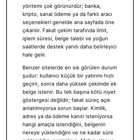
yöntemi çok görünürdür; banka,
kripto, sanal ödeme ya da farklı aracı
seçenekleri genelde ana sayfada öne
çıkarılır. Fakat çekim tarafında limit,
işlem süresi, belge talebi ve yoğun
saatlerde destek yanıtı daha belirleyici
hale gelir.
Benzer sitelerde en sık görülen durum
şudur: kullanıcı küçük bir yatırımı hızlı
geçirir, sonra daha yüksek çekimde ek
belge istenir. Bu tek başına kötü niyet
göstergesi değildir; fakat süreç açık
anlatılmıyorsa sorun başlar. Kimlik,
adres ya da ödeme kanıtı isteniyorsa
hangi amaçla istendiğini, belgenin
nereye yüklendiğini ve ne kadar süre