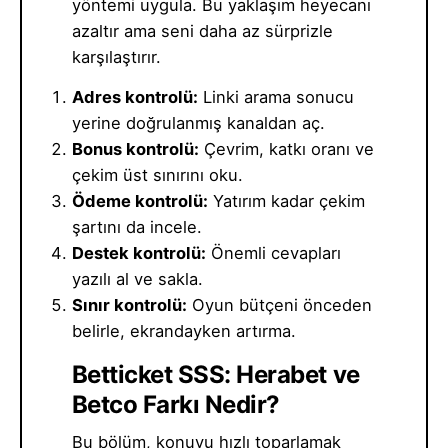
yöntemi uygula. Bu yaklaşım heyecanı
azaltır ama seni daha az sürprizle
karşılaştırır.
Adres kontrolü:
Linki arama sonucu
yerine doğrulanmış kanaldan aç.
Bonus kontrolü:
Çevrim, katkı oranı ve
çekim üst sınırını oku.
Ödeme kontrolü:
Yatırım kadar çekim
şartını da incele.
Destek kontrolü:
Önemli cevapları
yazılı al ve sakla.
Sınır kontrolü:
Oyun bütçeni önceden
belirle, ekrandayken artırma.
Betticket SSS: Herabet ve
Betco Farkı Nedir?
Bu bölüm, konuyu hızlı toparlamak