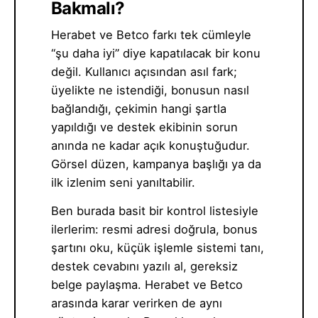
Bakmalı?
Herabet ve Betco farkı tek cümleyle
“şu daha iyi” diye kapatılacak bir konu
değil. Kullanıcı açısından asıl fark;
üyelikte ne istendiği, bonusun nasıl
bağlandığı, çekimin hangi şartla
yapıldığı ve destek ekibinin sorun
anında ne kadar açık konuştuğudur.
Görsel düzen, kampanya başlığı ya da
ilk izlenim seni yanıltabilir.
Ben burada basit bir kontrol listesiyle
ilerlerim: resmi adresi doğrula, bonus
şartını oku, küçük işlemle sistemi tanı,
destek cevabını yazılı al, gereksiz
belge paylaşma. Herabet ve Betco
arasında karar verirken de aynı