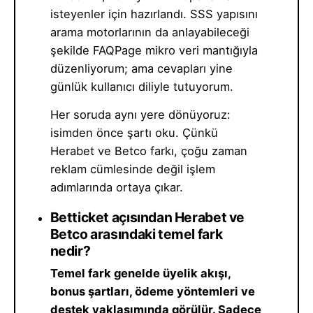
isteyenler için hazırlandı. SSS yapısını
arama motorlarının da anlayabileceği
şekilde FAQPage mikro veri mantığıyla
düzenliyorum; ama cevapları yine
günlük kullanıcı diliyle tutuyorum.
Her soruda aynı yere dönüyoruz:
isimden önce şartı oku. Çünkü
Herabet ve Betco farkı, çoğu zaman
reklam cümlesinde değil işlem
adımlarında ortaya çıkar.
Betticket açısından Herabet ve
Betco arasındaki temel fark
nedir?
Temel fark genelde üyelik akışı,
bonus şartları, ödeme yöntemleri ve
destek yaklaşımında görülür. Sadece