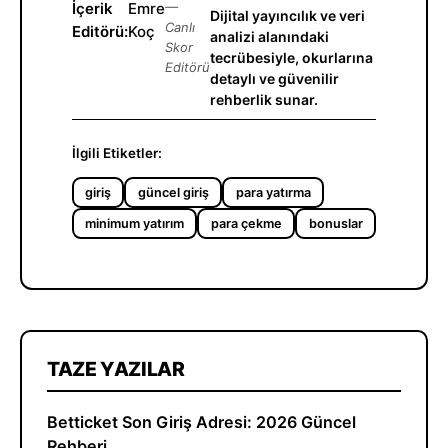
İçerik
Emre
—
Dijital yayıncılık ve veri
Canlı
Editörü:
Koç
analizi alanındaki
Skor
tecrübesiyle, okurlarına
Editörü
detaylı ve güvenilir
rehberlik sunar.
İlgili Etiketler:
giriş
güncel giriş
para yatırma
minimum yatırım
para çekme
bonuslar
TAZE YAZILAR
Betticket Son Giriş Adresi: 2026 Güncel
Rehberi