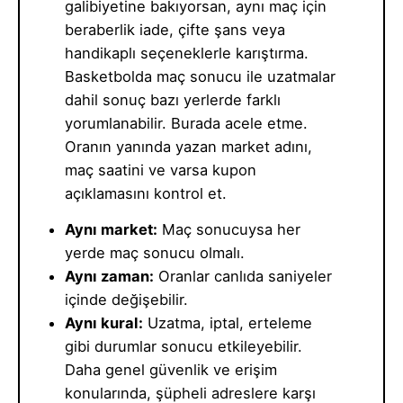
galibiyetine bakıyorsan, aynı maç için
beraberlik iade, çifte şans veya
handikaplı seçeneklerle karıştırma.
Basketbolda maç sonucu ile uzatmalar
dahil sonuç bazı yerlerde farklı
yorumlanabilir. Burada acele etme.
Oranın yanında yazan market adını,
maç saatini ve varsa kupon
açıklamasını kontrol et.
Aynı market:
Maç sonucuysa her
yerde maç sonucu olmalı.
Aynı zaman:
Oranlar canlıda saniyeler
içinde değişebilir.
Aynı kural:
Uzatma, iptal, erteleme
gibi durumlar sonucu etkileyebilir.
Daha genel güvenlik ve erişim
konularında, şüpheli adreslere karşı