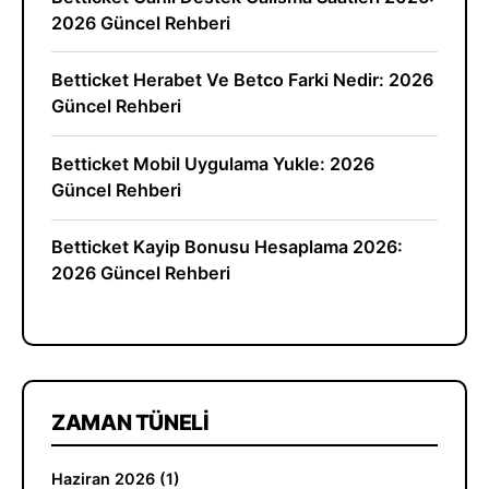
2026 Güncel Rehberi
Betticket Herabet Ve Betco Farki Nedir: 2026
Güncel Rehberi
Betticket Mobil Uygulama Yukle: 2026
Güncel Rehberi
Betticket Kayip Bonusu Hesaplama 2026:
2026 Güncel Rehberi
ZAMAN TÜNELI
Haziran 2026 (1)