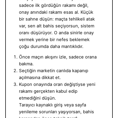
sadece ilk gördüğün rakamı değil,
onay anındaki rakamı esas al. Küçük
bir sahne düşün: maçta tehlikeli atak
var, sen alt bahis seçiyorsun, sistem
oranı düşürüyor. O anda sinirle onay
vermek yerine bir nefes beklemek
çoğu durumda daha mantıklıdır.
Önce maçın akışını izle, sadece orana
bakma.
Seçtiğin marketin canlıda kapanıp
açılmasına dikkat et.
Kupon onayında oran değiştiyse yeni
rakamı gerçekten kabul edip
etmediğini düşün.
Tarayıcı kaynaklı giriş veya sayfa
yenileme sorunları yaşıyorsan, bahis