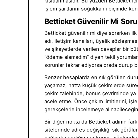
kısıtlanmasıdır. Bu yüzden Betticket iç
işlem şartlarını soğukkanlı biçimde kon
Betticket Güvenilir Mi Sor
Betticket güvenilir mi diye sorarken ilk k
adı, iletişim kanalları, üyelik sözleşme
ve şikayetlerde verilen cevaplar bir b
“ödeme alamadım” diyen tekil yorumla
sorunlar tekrar ediyorsa orada durup b
Benzer hesaplarda en sık görülen durum
yaşamaz, hatta küçük çekimlerde süreç
çekim talebinde, bonus çevriminde ya 
acele etme. Önce çekim limitlerini, işle
gerekçelerle incelemeye alınabileceğin
Bir diğer nokta da Betticket adının farkl
sitelerinde adres değişikliği sık görülür
bağlantı sandığın yer kopya, yönlendirm