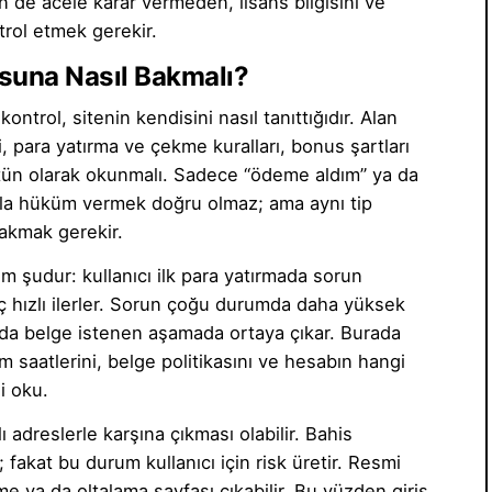
in de acele karar vermeden, lisans bilgisini ve
trol etmek gerekir.
usuna Nasıl Bakmalı?
ontrol, sitenin kendisini nasıl tanıttığıdır. Alan
si, para yatırma ve çekme kuralları, bonus şartları
ütün olarak okunmalı. Sadece “ödeme aldım” ya da
rla hüküm vermek doğru olmaz; ama aynı tip
akmak gerekir.
 şudur: kullanıcı ilk para yatırmada sorun
 hızlı ilerler. Sorun çoğu durumda daha yüksek
da belge istenen aşamada ortaya çıkar. Burada
m saatlerini, belge politikasını ve hesabın hangi
i oku.
ı adreslerle karşına çıkması olabilir. Bahis
; fakat bu durum kullanıcı için risk üretir. Resmi
e ya da oltalama sayfası çıkabilir. Bu yüzden giriş