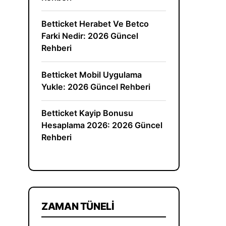
Betticket Herabet Ve Betco
Farki Nedir: 2026 Güncel
Rehberi
Betticket Mobil Uygulama
Yukle: 2026 Güncel Rehberi
Betticket Kayip Bonusu
Hesaplama 2026: 2026 Güncel
Rehberi
ZAMAN TÜNELI