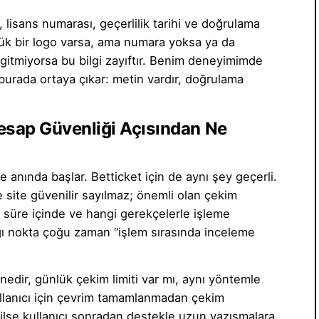
 lisans numarası, geçerlilik tarihi ve doğrulama
çük bir logo varsa, ama numara yoksa ya da
gitmiyorsa bu bilgi zayıftır. Benim deneyimimde
burada ortaya çıkar: metin vardır, doğrulama
esap Güvenliği Açısından Ne
me anında başlar. Betticket için de aynı şey geçerli.
ye site güvenilir sayılmaz; önemli olan çekim
gi süre içinde ve hangi gerekçelerle işleme
ıldığı nokta çoğu zaman “işlem sırasında inceleme
edir, günlük çekim limiti var mı, aynı yöntemle
ullanıcı için çevrim tamamlanmadan çekim
lse kullanıcı sonradan destekle uzun yazışmalara