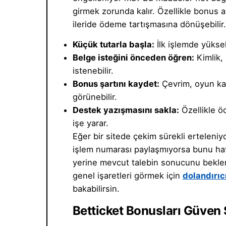
girmek zorunda kalır. Özellikle bonus
ileride ödeme tartışmasına dönüşebilir.
Küçük tutarla başla:
İlk işlemde yüksek
Belge isteğini önceden öğren:
Kimlik,
istenebilir.
Bonus şartını kaydet:
Çevrim, oyun kat
görünebilir.
Destek yazışmasını sakla:
Özellikle ö
işe yarar.
Eğer bir sitede çekim sürekli erteleniy
işlem numarası paylaşmıyorsa bunu haf
yerine mevcut talebin sonucunu bekleme
genel işaretleri görmek için
dolandırıcı
bakabilirsin.
Betticket Bonusları Güven S