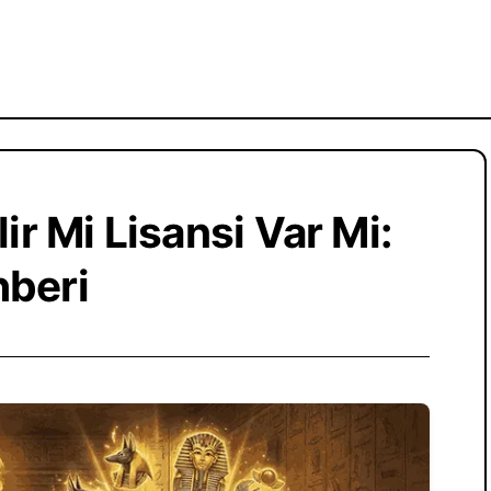
ir Mi Lisansi Var Mi:
beri