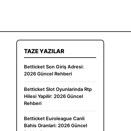
TAZE YAZILAR
Betticket Son Giriş Adresi:
2026 Güncel Rehberi
Betticket Slot Oyunlarinda Rtp
Hilesi Yapilir: 2026 Güncel
Rehberi
Betticket Euroleague Canli
Bahis Oranlari: 2026 Güncel