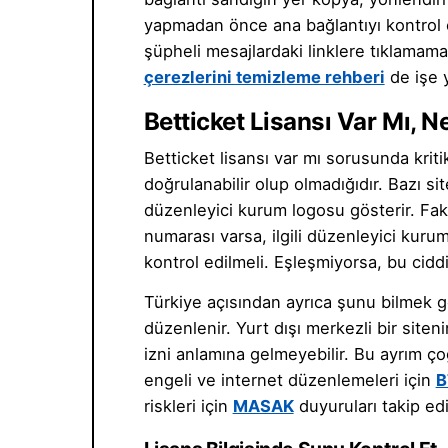
yapmadan önce ana bağlantıyı kontrol
şüpheli mesajlardaki linklere tıklamam
çerezlerini temizleme rehberi
de işe y
Betticket Lisansı Var Mı, N
Betticket lisansı var mı sorusunda kriti
doğrulanabilir olup olmadığıdır. Bazı si
düzenleyici kurum logosu gösterir. Faka
numarası varsa, ilgili düzenleyici kuru
kontrol edilmeli. Eşleşmiyorsa, bu ciddi 
Türkiye açısından ayrıca şunu bilmek ge
düzenlenir. Yurt dışı merkezli bir siteni
izni anlamına gelmeyebilir. Bu ayrım ç
engeli ve internet düzenlemeleri için
B
riskleri için
MASAK
duyuruları takip edil