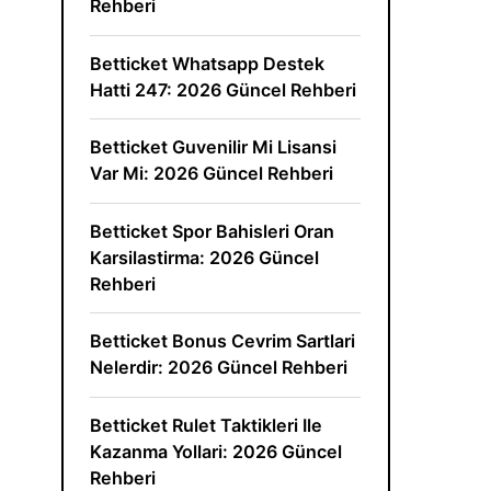
Rehberi
Betticket Whatsapp Destek
Hatti 247: 2026 Güncel Rehberi
Betticket Guvenilir Mi Lisansi
Var Mi: 2026 Güncel Rehberi
Betticket Spor Bahisleri Oran
Karsilastirma: 2026 Güncel
Rehberi
Betticket Bonus Cevrim Sartlari
Nelerdir: 2026 Güncel Rehberi
Betticket Rulet Taktikleri Ile
Kazanma Yollari: 2026 Güncel
Rehberi