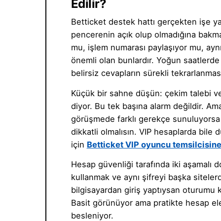
Edilir?
Betticket destek hattı gerçekten işe y
pencerenin açık olup olmadığına bakmak
mu, işlem numarası paylaşıyor mu, aynı s
önemli olan bunlardır. Yoğun saatlerde 
belirsiz cevapların sürekli tekrarlanmas
Küçük bir sahne düşün: çekim talebi ver
diyor. Bu tek başına alarm değildir. A
görüşmede farklı gerekçe sunuluyorsa v
dikkatli olmalısın. VIP hesaplarda bile
için
Betticket VIP oyuncu temsilcisi
Hesap güvenliği tarafında iki aşamalı 
kullanmak ve aynı şifreyi başka siteler
bilgisayardan giriş yaptıysan oturumu k
Basit görünüyor ama pratikte hesap ele
besleniyor.